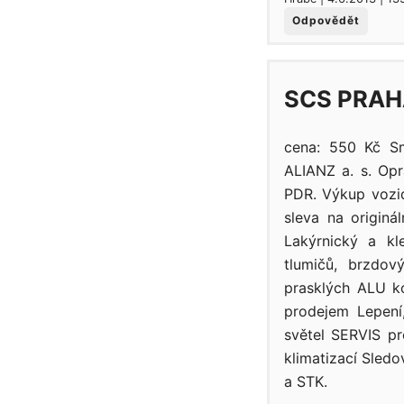
Odpovědět
SCS PRAH
cena: 550 Kč Sm
ALIANZ a. s. Opr
PDR. Výkup vozid
sleva na originá
Lakýrnický a k
tlumičů, brzdov
prasklých ALU k
prodejem Lepení,
světel SERVIS pr
klimatizací Sled
a STK.