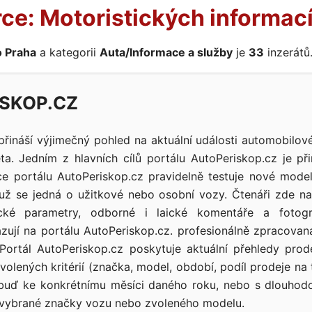
ce: Motoristických informací
o Praha
a kategorii
Auta/Informace a služby
je
33
inzerátů
SKOP.CZ
přináší výjimečný pohled na aktuální události automobilo
a. Jedním z hlavních cílů portálu AutoPeriskop.cz je při
ce portálu AutoPeriskop.cz pravidelně testuje nové mode
 už se jedná o užitkové nebo osobní vozy. Čtenáři zde na
ické parametry, odborné i laické komentáře a fotogr
zují na portálu AutoPeriskop.cz. profesionálně zpracovan
. Portál AutoPeriskop.cz poskytuje aktuální přehledy pro
zvolených kritérií (značka, model, období, podíl prodeje na 
t buď ke konkrétnímu měsíci daného roku, nebo s dlouh
 vybrané značky vozu nebo zvoleného modelu.