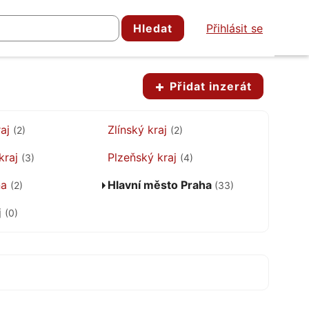
Hledat
Přihlásit se
Přidat inzerát
raj
Zlínský kraj
(2)
(2)
kraj
Plzeňský kraj
(3)
(4)
na
Hlavní město Praha
(2)
(33)
j
(0)