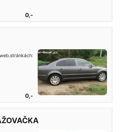
0,-
web.stránkách:
0,-
AŽOVAČKA