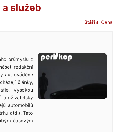
 a služeb
.
Stáří
Cena
vého průmyslu z
nášet redakční
ly aut uváděné
cházejí články,
afie. Vysokou
á a uživatelsky
dejů automobilů
trhu atd.). Tato
odobým časovým