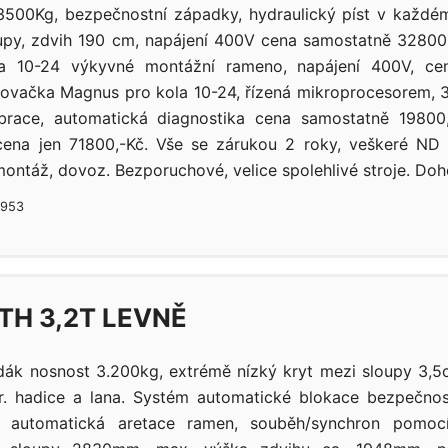
500Kg, bezpečnostní západky, hydraulický píst v každém
upy, zdvih 190 cm, napájení 400V cena samostatně 32800
a 10-24 výkyvné montážní rameno, napájení 400V, ce
ovačka Magnus pro kola 10-24, řízená mikroprocesorem, 3
ibrace, automatická diagnostika cena samostatně 19800,
 cena jen 71800,-Kč. Vše se zárukou 2 roky, veškeré ND
ontáž, dovoz. Bezporuchové, velice spolehlivé stroje. Doho
3953
TH 3,2T LEVNĚ
ák nosnost 3.200kg, extrémě nízký kryt mezi sloupy 3,5
dr. hadice a lana. Systém automatické blokace bezpečno
/, automatická aretace ramen, souběh/synchron pomocí