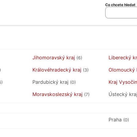
Co chcete hledat
Jihomoravský kraj
Liberecký k
(6)
Královéhradecký kraj
Olomoucký 
)
(3)
Pardubický kraj
Kraj Vysoči
6)
(0)
Moravskoslezský kraj
Ústecký kra
(7)
Praha
(0)