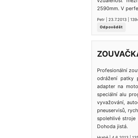
vzdálenost mez
2590mm. V perfek
Petr | 23.7.2013 | 13
Odpovědět
ZOUVAČK
Profesionální zo
odrážení patky 
adapter na moto
speciální alu pr
vyvažování, aut
pneuservisů, rych
spolehlivé stroje
Dohoda jistá.
Hrabě | 4.6.2013 | 13