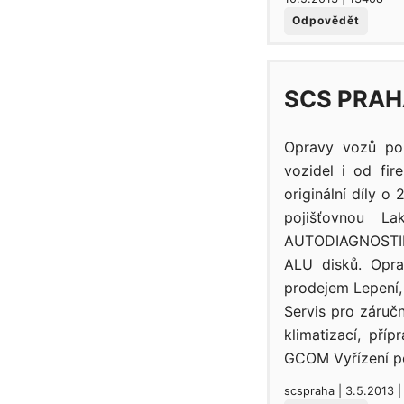
Odpovědět
SCS PRAH
Opravy vozů po 
vozidel i od fi
originální díly o
pojišťovnou L
AUTODIAGNOSTIKA
ALU disků. Opra
prodejem Lepení, 
Servis pro záručn
klimatizací, př
GCOM Vyřízení po
scspraha | 3.5.2013 