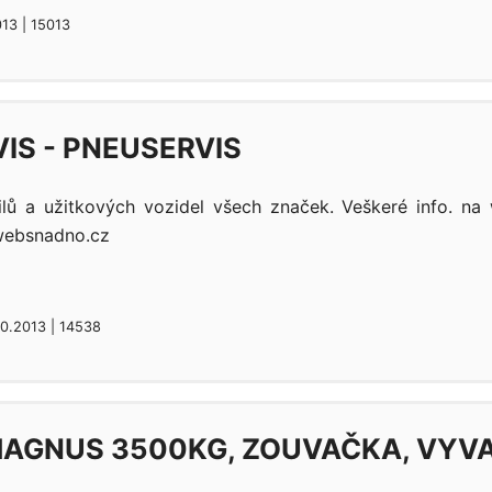
013 | 15013
IS - PNEUSERVIS
ů a užitkových vozidel všech značek. Veškeré info. na 
websnadno.cz
10.2013 | 14538
AGNUS 3500KG, ZOUVAČKA, VYV