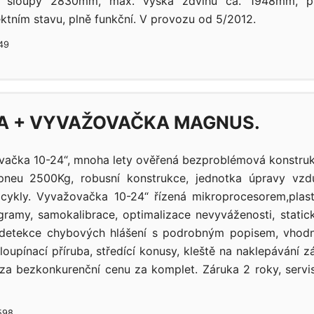
i sloupy 2830mm, max. výška zdvihu ca. 1948mm, pr
tním stavu, plně funkční. V provozu od 5/2012.
949
A + VYVAŽOVAČKA MAGNUS.
uvačka 10-24“, mnoha lety ověřená bezproblémová konstrukc
pneu 2500Kg, robusní konstrukce, jednotka úpravy vzd
cykly. Vyvažovačka 10-24“ řízená mikroprocesorem,plast
ogramy, samokalibrace, optimalizace nevyváženosti, stati
odetekce chybových hlášení s podrobným popisem, vhodn
loupínací příruba, středící konusy, kleště na naklepávání zá
 za bezkonkurenční cenu za komplet. Záruka 2 roky, servis
598