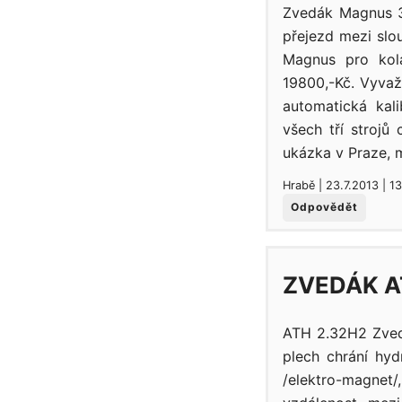
Zvedák Magnus 3
přejezd mezi slo
Magnus pro kol
19800,-Kč. Vyvaž
automatická kal
všech tří strojů
ukázka v Praze, m
Hrabě | 23.7.2013 | 1
Odpovědět
ZVEDÁK A
ATH 2.32H2 Zved
plech chrání hy
/elektro-magnet