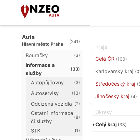
AUTA
Auta
(241)
Hlavní město Praha
Bouračky
(3)
Celá ČR
(100)
Informace a
(33)
Karlovarský kraj
(0
služby
Autopůjčovny
(3)
Středočeský kraj
(
Autoservisy
(13)
Jihočeský kraj
(4)
Odcizená vozidla
(2)
Ostatní informace
(8)
či služby
Celý kraj
(33)
STK
(1)