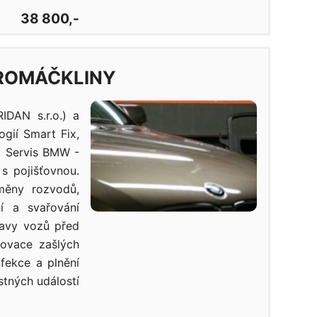
38 800,-
ROMÁČKLINY
DAN s.r.o.) a
gií Smart Fix,
u. Servis BMW -
s pojišťovnou.
měny rozvodů,
í a svařování
ravy vozů před
novace zašlých
fekce a plnění
stných událostí