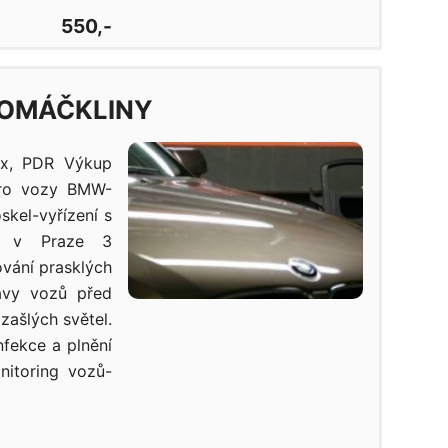
550,-
ROMÁČKLINY
ix, PDR Výkup
 pro vozy BMW-
skel-vyřízení s
ně v Praze 3
vání prasklých
avy vozů před
zašlých světel.
nfekce a plnění
nitoring vozů-