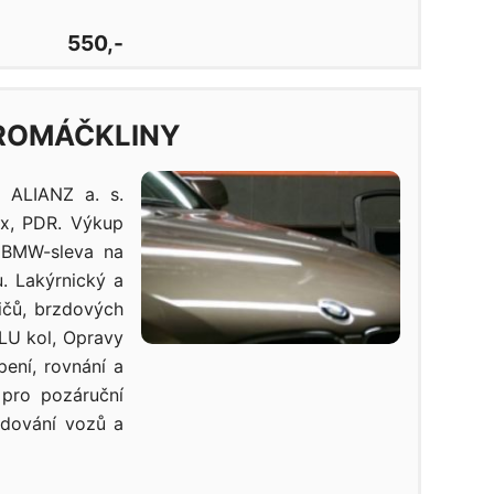
550,-
ROMÁČKLINY
 ALIANZ a. s.
ix, PDR. Výkup
s BMW-sleva na
u. Lakýrnický a
ičů, brzdových
ALU kol, Opravy
ení, rovnání a
 pro pozáruční
edování vozů a