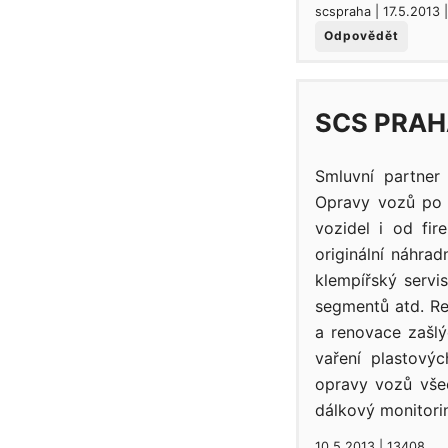
scspraha | 17.5.2013 
Odpovědět
SCS PRAH
Smluvní partner
Opravy vozů po 
vozidel i od fir
originální náhra
klempířský serv
segmentů atd. Re
a renovace zašlý
vaření plastový
opravy vozů všec
dálkový monitori
10.5.2013 | 13408