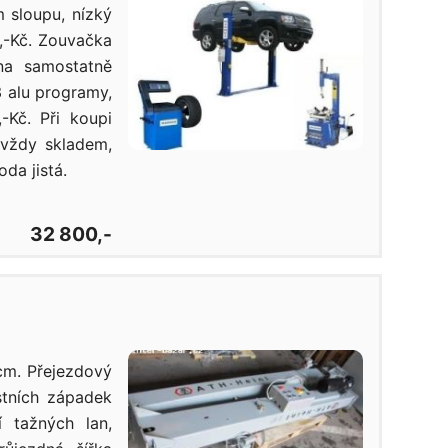
 sloupu, nízký
,-Kč. Zouvačka
na samostatně
 alu programy,
-Kč. Při koupi
 vždy skladem,
da jistá.
32 800,-
cm. Přejezdový
stních západek
 tažných lan,