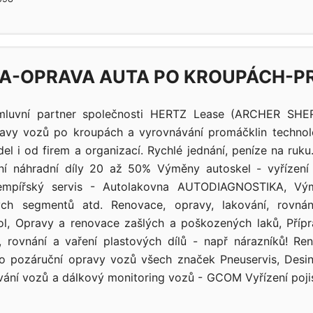
A-OPRAVA AUTA PO KROUPÁCH-P
luvní partner společnosti HERTZ Lease (ARCHER SHERI
avy vozů po kroupách a vyrovnávání promáčklin technolo
el i od firem a organizací. Rychlé jednání, peníze na ruk
lní náhradní díly 20 až 50% Výměny autoskel - vyřízení 
lempířský servis - Autolakovna AUTODIAGNOSTIKA, Vý
ých segmentů atd. Renovace, opravy, lakování, rovnán
ol, Opravy a renovace zašlých a poškozených laků, Příp
 rovnání a vaření plastových dílů - např nárazníků! Re
o pozáruční opravy vozů všech značek Pneuservis, Desin
ování vozů a dálkový monitoring vozů - GCOM Vyřízení poji