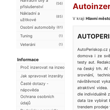
Náhradní díly a
(56)
Autoinzer
příslušenství
Nákladní a
(85)
V kraji
Hlavní měst
užitkové
Osobní automobily
(61)
AUTOPERI
Tuning
(1)
Veteráni
(1)
AutoPeriskop.cz 
domova i ze svět
Informace
testy aut. Redak
Proč inzerovat na inzeo
na český trh. Ať
srovnání, techn
Jak spravovat inzeráty
návštěvnost vyka
Časté dotazy -
atraktivní videa
nápověda
dle individuálně 
Ochrana osobních
data lze vybíra
údajů
trendem prodeje