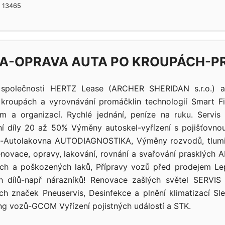
| 13465
A-OPRAVA AUTA PO KROUPÁCH-P
 společnosti HERTZ Lease (ARCHER SHERIDAN s.r.o.) a
kroupách a vyrovnávání promáčklin technologií Smart F
em a organizací. Rychlé jednání, peníze na ruku. Servi
dní díly 20 až 50% Výměny autoskel-vyřízení s pojišťovno
is-Autolakovna AUTODIAGNOSTIKA, Výměny rozvodů, tlum
novace, opravy, lakování, rovnání a svařování prasklých 
ch a poškozených laků, Přípravy vozů před prodejem Lep
ch dílů-např nárazníků! Renovace zašlých světel SERVIS
h značek Pneuservis, Desinfekce a plnění klimatizací Sl
ng vozů-GCOM Vyřízení pojistných událostí a STK.