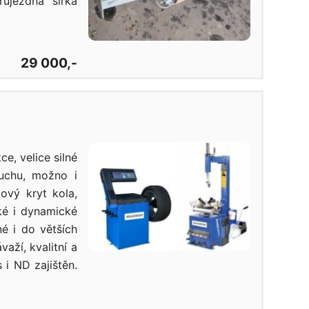
ůjezdná šířka
29 000,-
e, velice silné
uchu, možno i
ový kryt kola,
cké i dynamické
é i do větších
važí, kvalitní a
 i ND zajištěn.