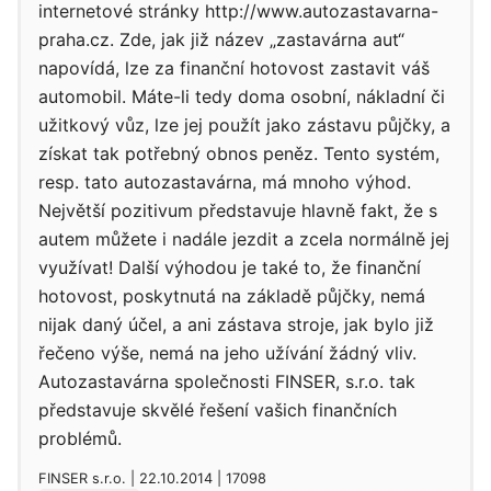
internetové stránky http://www.autozastavarna-
praha.cz. Zde, jak již název „zastavárna aut“
napovídá, lze za finanční hotovost zastavit váš
automobil. Máte-li tedy doma osobní, nákladní či
užitkový vůz, lze jej použít jako zástavu půjčky, a
získat tak potřebný obnos peněz. Tento systém,
resp. tato autozastavárna, má mnoho výhod.
Největší pozitivum představuje hlavně fakt, že s
autem můžete i nadále jezdit a zcela normálně jej
využívat! Další výhodou je také to, že finanční
hotovost, poskytnutá na základě půjčky, nemá
nijak daný účel, a ani zástava stroje, jak bylo již
řečeno výše, nemá na jeho užívání žádný vliv.
Autozastavárna společnosti FINSER, s.r.o. tak
představuje skvělé řešení vašich finančních
problémů.
FINSER s.r.o. | 22.10.2014 | 17098