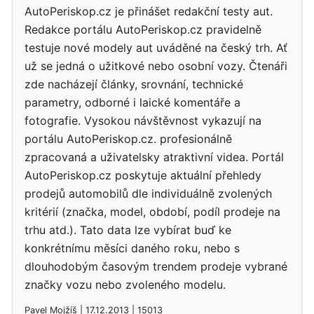
AutoPeriskop.cz je přinášet redakční testy aut.
Redakce portálu AutoPeriskop.cz pravidelně
testuje nové modely aut uváděné na český trh. Ať
už se jedná o užitkové nebo osobní vozy. Čtenáři
zde nacházejí články, srovnání, technické
parametry, odborné i laické komentáře a
fotografie. Vysokou návštěvnost vykazují na
portálu AutoPeriskop.cz. profesionálně
zpracovaná a uživatelsky atraktivní videa. Portál
AutoPeriskop.cz poskytuje aktuální přehledy
prodejů automobilů dle individuálně zvolených
kritérií (značka, model, období, podíl prodeje na
trhu atd.). Tato data lze vybírat buď ke
konkrétnímu měsíci daného roku, nebo s
dlouhodobým časovým trendem prodeje vybrané
značky vozu nebo zvoleného modelu.
Pavel Mojžíš | 17.12.2013 | 15013