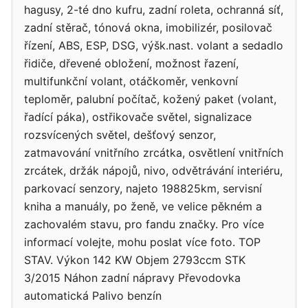
hagusy, 2-té dno kufru, zadní roleta, ochranná síť,
zadní stěrač, tónová okna, imobilizér, posilovač
řízení, ABS, ESP, DSG, výšk.nast. volant a sedadlo
řidiče, dřevené obložení, možnost řazení,
multifunkční volant, otáčkoměr, venkovní
teploměr, palubní počítač, kožený paket (volant,
řadící páka), ostřikovače světel, signalizace
rozsvícených světel, dešťový senzor,
zatmavování vnitřního zrcátka, osvětlení vnitřních
zrcátek, držák nápojů, nivo, odvětrávání interiéru,
parkovací senzory, najeto 198825km, servisní
kniha a manuály, po ženě, ve velice pěkném a
zachovalém stavu, pro fandu značky. Pro více
informací volejte, mohu poslat více foto. TOP
STAV. Výkon 142 KW Objem 2793ccm STK
3/2015 Náhon zadní nápravy Převodovka
automatická Palivo benzín