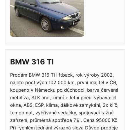
BMW 316 TI
Prodám BMW 316 TI liftback, rok výroby 2002,
najeto poctivých 102 000 km, první majitel v ČR,
koupeno v Německu po důchodci, barva červená
metalíza, STK ano, zimní + letní pneu, výbava: el.
okna, ABS, ESP, klima, dálkové zamykání, 2x klíč,
tempomat, vyhřívané sedačky, spojovací tažné
zařízení, průměrná spotřeba 7,9l. Cena 95000 Kč
Při rychlém jednání výrazná sleva Důvod prodeje