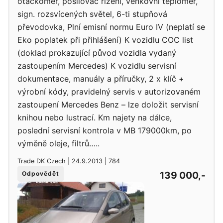
otáčkoměr, posilovač řízení, venkovní teploměr,
sign. rozsvícených světel, 6-ti stupňová
převodovka, Plní emisní normu Euro IV (neplatí se
Eko poplatek při přihlášení) K vozidlu COC list
(doklad prokazující původ vozidla vydaný
zastoupením Mercedes) K vozidlu servisní
dokumentace, manuály a příručky, 2 x klíč +
výrobní kódy, pravidelný servis v autorizovaném
zastoupení Mercedes Benz – lze doložit servisní
knihou nebo lustrací. Km najety na dálce,
poslední servisní kontrola v MB 179000km, po
výměně oleje, filtrů…..
Trade DK Czech | 24.9.2013 | 784
139 000,-
Odpovědět