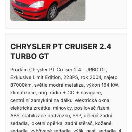
CHRYSLER PT CRUISER 2.4
TURBO GT
Prodám Chrysler PT Cruiser 2.4 TURBO GT,
Exklusive Limit Edition, 223PS, rok 2004, najeto
87000km, světle modrá metalíza, výkon 164 KW,
klimatizace, orig. rádio + CD + navigace,
centrální zamykání na dálku, elektrická okna,
elektrická zrcátka, mlhovky, posilovač řízení,
ABS, stabilizace podvozku, ESP, dělená zadní
sedadla, loketní opěrka, zadní stěrač, kožené
sedadla, vyhřívané sedadla, výšk. nast. sedadla, 4