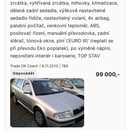
zrcátka, vyhřívaná zrcátka, mlhovky, klimatizace,
dělená zadní sedadla, výškově nastavitelné
sedadlo řidiče, nastavitelný volant, 4x airbag,
palubní počítač, venkovní teploměr, ABS,
posilovač řízení, manuální převodovka, zadní
stěrač, tónová okna, plní \'EURO III\' (neplatí se
při převodu Eko poplatek), po výměně náplní,
neponičení interiér i karoserie, TOP STAV
Trade DK Czech | 8.11.2013 | 786
99 000,-
Odpovědět