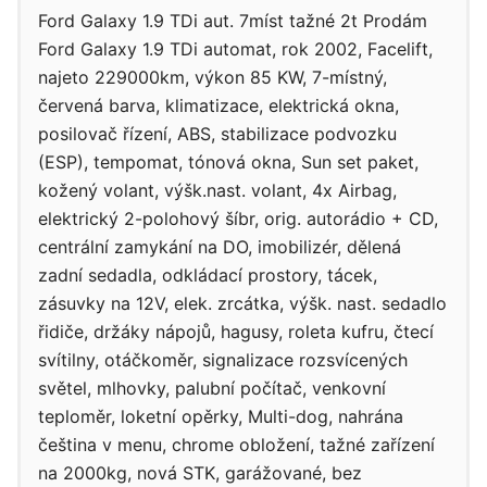
Ford Galaxy 1.9 TDi aut. 7míst tažné 2t Prodám
Ford Galaxy 1.9 TDi automat, rok 2002, Facelift,
najeto 229000km, výkon 85 KW, 7-místný,
červená barva, klimatizace, elektrická okna,
posilovač řízení, ABS, stabilizace podvozku
(ESP), tempomat, tónová okna, Sun set paket,
kožený volant, výšk.nast. volant, 4x Airbag,
elektrický 2-polohový šíbr, orig. autorádio + CD,
centrální zamykání na DO, imobilizér, dělená
zadní sedadla, odkládací prostory, tácek,
zásuvky na 12V, elek. zrcátka, výšk. nast. sedadlo
řidiče, držáky nápojů, hagusy, roleta kufru, čtecí
svítilny, otáčkoměr, signalizace rozsvícených
světel, mlhovky, palubní počítač, venkovní
teploměr, loketní opěrky, Multi-dog, nahrána
čeština v menu, chrome obložení, tažné zařízení
na 2000kg, nová STK, garážované, bez