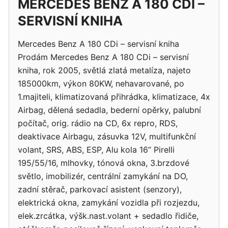
MERCEDES BENZ A 180 CDI –
SERVISNÍ KNIHA
Mercedes Benz A 180 CDi – servisní kniha
Prodám Mercedes Benz A 180 CDi – servisní
kniha, rok 2005, světlá zlatá metalíza, najeto
185000km, výkon 80KW, nehavarované, po
1.majiteli, klimatizovaná přihrádka, klimatizace, 4x
Airbag, dělená sedadla, bederní opěrky, palubní
počítač, orig. rádio na CD, 6x repro, RDS,
deaktivace Airbagu, zásuvka 12V, multifunkční
volant, SRS, ABS, ESP, Alu kola 16“ Pirelli
195/55/16, mlhovky, tónová okna, 3.brzdové
světlo, imobilizér, centrální zamykání na DO,
zadní stěrač, parkovací asistent (senzory),
elektrická okna, zamykání vozidla při rozjezdu,
elek.zrcátka, výšk.nast.volant + sedadlo řidiče,