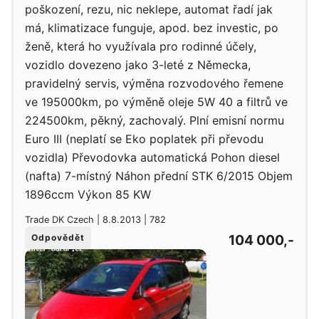
poškození, rezu, nic neklepe, automat řadí jak
má, klimatizace funguje, apod. bez investic, po
ženě, která ho využívala pro rodinné účely,
vozidlo dovezeno jako 3-leté z Německa,
pravidelný servis, výměna rozvodového řemene
ve 195000km, po výměně oleje 5W 40 a filtrů ve
224500km, pěkný, zachovalý. Plní emisní normu
Euro III (neplatí se Eko poplatek při převodu
vozidla) Převodovka automatická Pohon diesel
(nafta) 7-místný Náhon přední STK 6/2015 Objem
1896ccm Výkon 85 KW
Trade DK Czech | 8.8.2013 | 782
104 000,-
Odpovědět