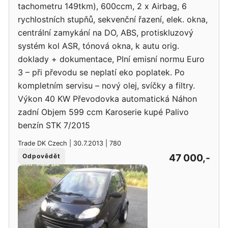
tachometru 149tkm), 600ccm, 2 x Airbag, 6
rychlostních stupňů, sekvenční řazení, elek. okna,
centrální zamykání na DO, ABS, protiskluzový
systém kol ASR, tónová okna, k autu orig.
doklady + dokumentace, Plní emisní normu Euro
3 – při převodu se neplatí eko poplatek. Po
kompletním servisu – nový olej, svíčky a filtry.
Výkon 40 KW Převodovka automatická Náhon
zadní Objem 599 ccm Karoserie kupé Palivo
benzín STK 7/2015
Trade DK Czech | 30.7.2013 | 780
47 000,-
Odpovědět