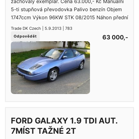
zachovalý exemplář. Cena 63.000,- Kč Manuální
5-ti stupňová převodovka Palivo benzín Objem
1747ccm Výkon 96KW STK 08/2015 Náhon přední
Trade DK Czech | 5.9.2013 | 783
63 000,-
Odpovědět
FORD GALAXY 1.9 TDI AUT.
7MÍST TAŽNÉ 2T