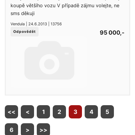
koupě většího vozu V případě zájmu volejte, ne
sms děkuji
Vendula | 24.6.2013 | 13756
95 000,-
Odpovědět
<<
<
1
2
3
4
5
6
>
>>