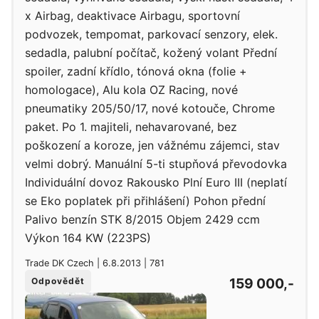
x Airbag, deaktivace Airbagu, sportovní
podvozek, tempomat, parkovací senzory, elek.
sedadla, palubní počítač, kožený volant Přední
spoiler, zadní křídlo, tónová okna (folie +
homologace), Alu kola OZ Racing, nové
pneumatiky 205/50/17, nové kotouče, Chrome
paket. Po 1. majiteli, nehavarované, bez
poškození a koroze, jen vážnému zájemci, stav
velmi dobrý. Manuální 5-ti stupňová převodovka
Individuální dovoz Rakousko Plní Euro III (neplatí
se Eko poplatek při přihlášení) Pohon přední
Palivo benzín STK 8/2015 Objem 2429 ccm
Výkon 164 KW (223PS)
Trade DK Czech | 6.8.2013 | 781
159 000,-
Odpovědět