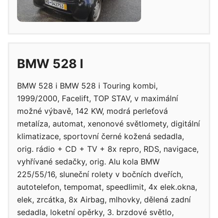
BMW 528 I
BMW 528 i BMW 528 i Touring kombi,
1999/2000, Facelift, TOP STAV, v maximální
možné výbavě, 142 KW, modrá perleťová
metalíza, automat, xenonové světlomety, digitální
klimatizace, sportovní černé kožená sedadla,
orig. rádio + CD + TV + 8x repro, RDS, navigace,
vyhřívané sedačky, orig. Alu kola BMW
225/55/16, sluneční rolety v bočních dveřích,
autotelefon, tempomat, speedlimit, 4x elek.okna,
elek, zrcátka, 8x Airbag, mlhovky, dělená zadní
sedadla, loketní opěrky, 3. brzdové světlo,