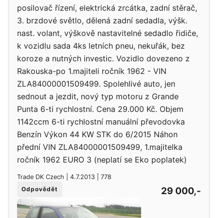
posilovač řízení, elektrická zrcátka, zadní stěrač,
3. brzdové světlo, dělená zadní sedadla, výšk.
nast. volant, výškově nastavitelné sedadlo řidiče,
k vozidlu sada 4ks letních pneu, nekuřák, bez
koroze a nutných investic. Vozidlo dovezeno z
Rakouska-po 1.majiteli ročník 1962 - VIN
ZLA84000001509499. Spolehlivé auto, jen
sednout a jezdit, nový typ motoru z Grande
Punta 6-ti rychlostní. Cena 29.000 Kč. Objem
1142ccm 6-ti rychlostní manuální převodovka
Benzín Výkon 44 KW STK do 6/2015 Náhon
přední VIN ZLA84000001509499, 1.majitelka
ročník 1962 EURO 3 (neplatí se Eko poplatek)
Trade DK Czech | 4.7.2013 | 778
29 000,-
Odpovědět